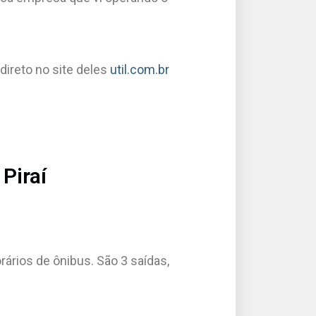
ireto no site deles
util.com.br
Piraí
rios de ônibus. São 3 saídas,