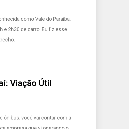
 conhecida como Vale do Paraíba.
2h e 2h30 de carro. Eu fiz esse
trecho.
í: Viação Útil
 de ônibus, você vai contar com a
nica empresa que vi operando o