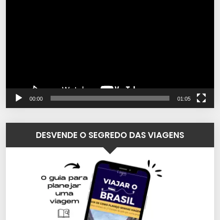
de
vídeo
00:00
01:05
DESVENDE O SEGREDO DAS VIAGENS