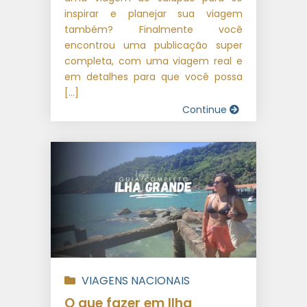
inspirar e planejar sua viagem
também? Finalmente você
encontrou uma publicação super
completa, com uma viagem real e
em detalhes para que você possa
[…]
Continue
VIAGENS NACIONAIS
O que fazer em Ilha