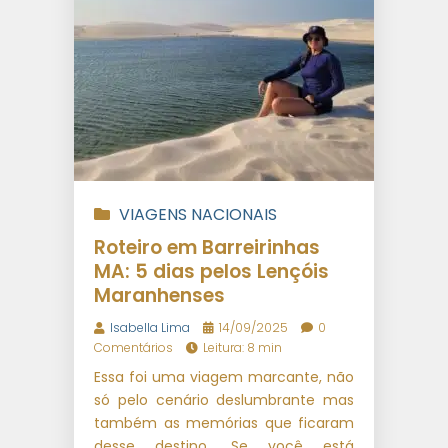
VIAGENS NACIONAIS
Roteiro em Barreirinhas
MA: 5 dias pelos Lençóis
Maranhenses
Isabella Lima
14/09/2025
0
Comentários
Leitura: 8 min
Essa foi uma viagem marcante, não
só pelo cenário deslumbrante mas
também as memórias que ficaram
desse destino. Se você está