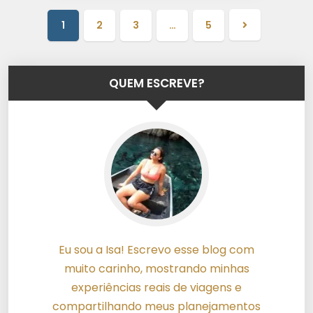
1
2
3
…
5
Próxima
página
QUEM ESCREVE?
Eu sou a Isa! Escrevo esse blog com
muito carinho, mostrando minhas
experiências reais de viagens e
compartilhando meus planejamentos