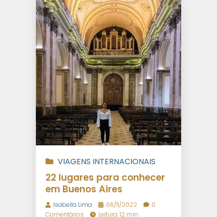
VIAGENS INTERNACIONAIS
22 lugares para conhecer
em Buenos Aires
Isabella Lima
06/11/2022
0
Comentários
Leitura: 12 min