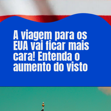
A viagem para os
EUA vai ficar mais
cara! Entenda o
aumento do visto