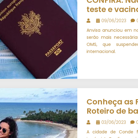
CONFIRA: Não
teste e vacin
09/06/2023
Anvisa anunciou em n
serão mais necessári
OMS, que suspende
internacional.
Conheça as 
Roteiro de ba
03/06/2023
A cidade de Conde fi