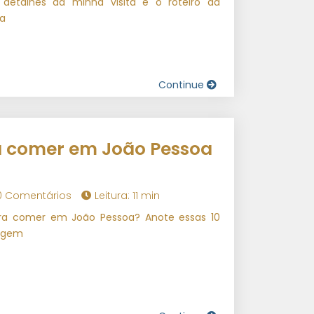
ui detalhes da minha visita e o roteiro da
ta
Continue
a comer em João Pessoa
0 Comentários
Leitura: 11 min
ra comer em João Pessoa? Anote essas 10
iagem