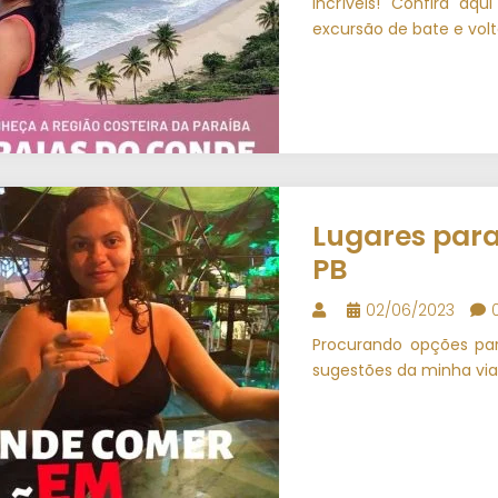
incríveis! Confira aq
excursão de bate e vol
Lugares par
PB
02/06/2023
Procurando opções pa
sugestões da minha v