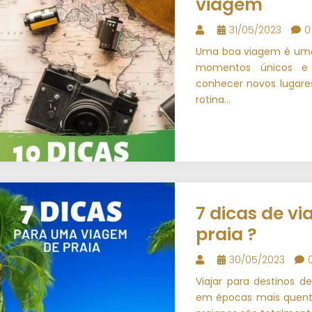
viagem
31/05/2023
0
Uma boa viagem é uma 
momentos únicos e 
conhecer novos lugares
rotina...
7 dicas de v
praia ?️
30/05/2023
Viajar para destinos d
em épocas mais quente